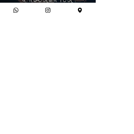
ATS / by Darya Kagarmanova /
Tribal PRO. Almaty / ATS®FCBD®
Charyn Canyon
Смотреть
Blinded / Darya Kagarmanova /
Tribal Fusion
Смотреть